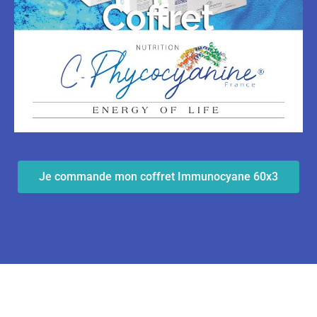
Je commande mon coffret Immunocyane 60x3