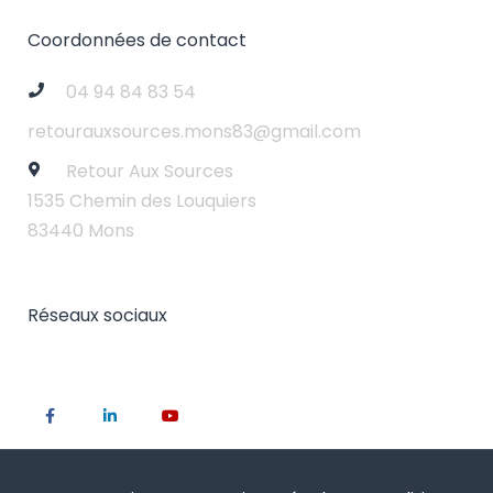
Coordonnées de contact
04 94 84 83 54
retourauxsources.mons83@gmail.com
Retour Aux Sources
1535 Chemin des Louquiers
83440 Mons
Réseaux sociaux