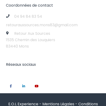
Coordonnées de contact
04 94 84 83 54
retourauxsources.mons83@gmail.com
Retour Aux Sources
1535 Chemin des Louquiers
83440 Mons
Réseaux sociaux
E.O.L Experience -
Mentions Légales
-
Conditions